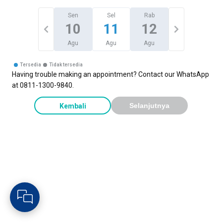
Sen
Sel
Rab
10
11
12
Agu
Agu
Agu
Tersedia
Tidak tersedia
Having trouble making an appointment? Contact our WhatsApp
at 0811-1300-9840.
Kembali