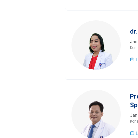
dr
Jan
Kons
L
Pr
Sp
Jan
Kons
L