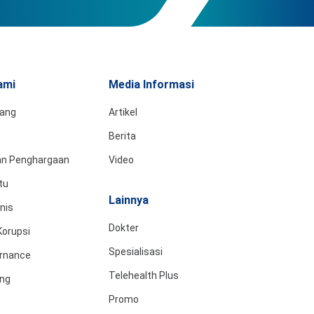
ami
Media Informasi
tang
Artikel
Berita
dan Penghargaan
Video
tu
Lainnya
snis
Dokter
Korupsi
Spesialisasi
rnance
Telehealth Plus
ing
Promo