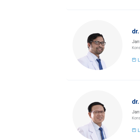
dr
Jan
Kons
L
dr
Jan
Kons
L