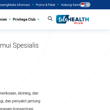
lowing
Media Informasi
Promo & Paket
Hubungi Kami
ID
sien
Privilege Club
mui Spesialis
riksaan, skrining, dan
gi, dan penyakit jantung
beragam konsentrasi,