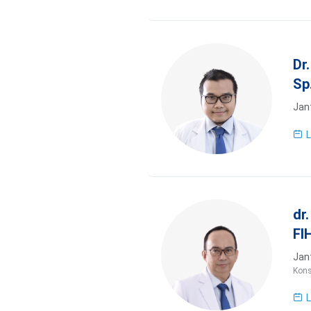
Dr
Sp
Jan
L
dr
FI
Jan
Kons
L