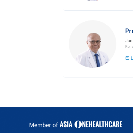
Pr
Jan
Kons
L