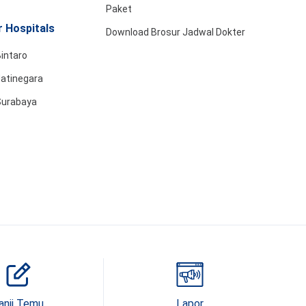
Paket
 Hospitals
Download Brosur Jadwal Dokter
intaro
Jatinegara
Surabaya
anji Temu
Lapor