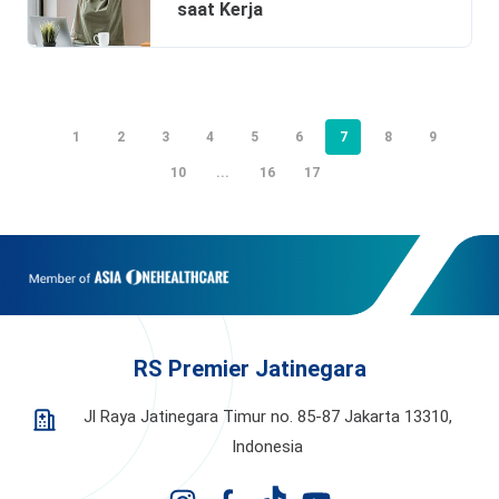
saat Kerja
1
2
3
4
5
6
7
8
9
10
...
16
17
RS Premier Jatinegara
Jl Raya Jatinegara Timur no. 85-87 Jakarta 13310,
Indonesia